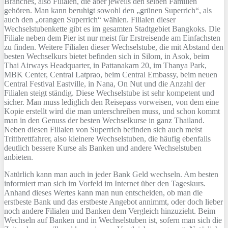
Branches, also Filialen, die aber jeweils den selben Familien
gehören. Man kann beruhigt sowohl den „grünen Superrich“, als
auch den „orangen Superrich“ wählen. Filialen dieser
Wechselstubenkette gibt es im gesamten Stadtgebiet Bangkoks. Die
Filiale neben dem Pier ist nur meist für Erstreisende am Einfachsten
zu finden. Weitere Filialen dieser Wechselstube, die mit Abstand den
besten Wechselkurs bietet befinden sich in Silom, in Asok, beim
Thai Airways Headquarter, in Pattanakarn 20, im Thanya Park,
MBK Center, Central Latprao, beim Central Embassy, beim neuen
Central Festival Eastville, in Nana, On Nut und die Anzahl der
Filialen steigt ständig. Diese Wechselstube ist sehr kompetent und
sicher. Man muss lediglich den Reisepass vorweisen, von dem eine
Kopie erstellt wird die man unterschreiben muss, und schon kommt
man in den Genuss der besten Wechselkurse in ganz Thailand.
Neben diesen Filialen von Superrich befinden sich auch meist
Trittbrettfahrer, also kleinere Wechselstuben, die häufig ebenfalls
deutlich bessere Kurse als Banken und andere Wechselstuben
anbieten.
Natürlich kann man auch in jeder Bank Geld wechseln. Am besten
informiert man sich im Vorfeld im Internet über den Tageskurs.
Anhand dieses Wertes kann man nun entscheiden, ob man die
erstbeste Bank und das erstbeste Angebot annimmt, oder doch lieber
noch andere Filialen und Banken dem Vergleich hinzuzieht. Beim
Wechseln auf Banken und in Wechselstuben ist, sofern man sich die