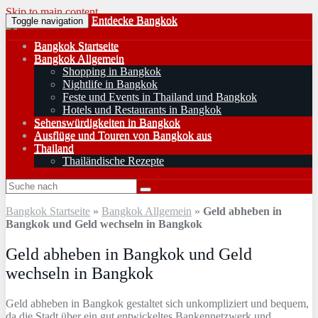
Skip to main content
Entdecke Bangkok
Toggle navigation
Bangkok Startseite
Bangkok Allgemein
Shopping in Bangkok
Nightlife in Bangkok
Feste und Events in Thailand und Bangkok
Hotels und Restaurants in Bangkok
Sehenswürdigkeiten in Bangkok
Ausflüge und Touren von Bangkok aus
Thailand
Thailändische Rezepte
Bangkok Startseite
»
Bangkok Allgemein
»
Geld abheben in
Bangkok und Geld wechseln in Bangkok
Geld abheben in Bangkok und Geld
wechseln in Bangkok
Geld abheben in Bangkok gestaltet sich unkompliziert und bequem,
da die Stadt über ein gut entwickeltes Bankennetzwerk und