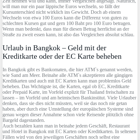
Zeit nehmen will und kann, immer Vergleichen angesagt. Natürlich,
will man nur ein paar läppische Euros wechseln, so fällt der
Kursunterschied nicht wirklich ins Gewicht. Doch ab einem
Wechseln von etwa 100 Euros kann die Differenz von guten zu
schlechten Kursen gut und gern 100 Baht pro 100 Euro betragen.
Wenn man bedenkt, dass man für diesen Betrag herrlichst an der
Straße zu zweit essen kann, ist also das Vergleichen absolut schlau.
Urlaub in Bangkok – Geld mit der
Kreditkarte oder der EC Karte beheben
In Bangkok gibt es Bankomaten, die hier ATM`s genannt werden,
wie Sand am Meer. Beinahe alle ATM`s akzeptieren alle gängigen
Kreditkarten und auch mit EC Karten kann man problemlos Geld
beheben. Das Wichtigste ist, die Karten, egal ob EC, Kreditkarte
oder Prepaid Karte, im Vorfeld explizit für Thailand freischalten zu
lassen – im Vorfeld und am heimischen Bankinstitut. Viele Urlauber
denken, dass sie dies nicht müssten, weil sie das noch nie getan
haben, aber durch eine Umstellung der europäischen Systeme sind
genau wegen dieser Annahme schon viele Reisende plötzlich ohne
Bargeld dagestanden.
Auch bezahlen kann man in beinahe jedem Geschäft, Restaurant
und Hotel in Bangkok mit EC Karten oder Kreditkarten. In seltenen
Fällen wird von den jeweiligen Geschäften noch selbst eine