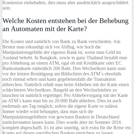
Komission einbehalten, dies muss aber ausdrücklich ausgeschildert
sein.
Welche Kosten entstehen bei der Behebung
an Automaten mit der Karte?
Die Kosten sind natürlich von Bank zu Bank verschieden. Am
Besten man erkundigt sich vor Abflug, wie hoch die
Manipulationsgebühr der eigenen Bank ist, wenn man Geld im
Ausland behebt. In Bangkok, sowie in ganz Thailand bezahlt man
pro Abhebung an einem ATM, egal ob mit Kreditkarte oder EC
Bankomatkarte einheitlich 200 Baht. Den Wechselkurs kann man
vor der letzten Bestätigung am Bildschirm des ATM`s ebenfalls
noch einmal sehen und kann gegebenenfalls die Transaktion
abbrechen. Natürlich erhält man beim Abheben mit der Karte einen
schlechteren Wechselkurs. Bargeld an den Wechselstuben zu
tauschen ist natürlich ergiebiger. Pro Abhebevorgang mit der Karte
an ATM`s kann man bis zu 20.000 Baht abheben. Dies ist auch
mehrmals am Tag möglich, sofern die eigene Karte es zulässt.
Immer wieder wird behauptet, dass man sich die
Manipulationsgebühren von gewissen Banken in Deutschland
zurückerstatten lassen kann. Dies wurde aber im Sommer 2016
komplett abgeschafft. Es ist also unnötig, sich extra für die Reise ein
Konto auf diesen spezifischen Banken einrichten zu lassen.