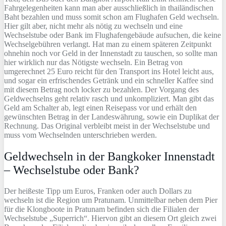
Fahrgelegenheiten kann man aber ausschließlich in thailändischen
Baht bezahlen und muss somit schon am Flughafen Geld wechseln.
Hier gilt aber, nicht mehr als nötig zu wechseln und eine
Wechselstube oder Bank im Flughafengebäude aufsuchen, die keine
Wechselgebühren verlangt. Hat man zu einem späteren Zeitpunkt
ohnehin noch vor Geld in der Innenstadt zu tauschen, so sollte man
hier wirklich nur das Nötigste wechseln. Ein Betrag von
umgerechnet 25 Euro reicht für den Transport ins Hotel leicht aus,
und sogar ein erfrischendes Getränk und ein schneller Kaffee sind
mit diesem Betrag noch locker zu bezahlen. Der Vorgang des
Geldwechselns geht relativ rasch und unkompliziert. Man gibt das
Geld am Schalter ab, legt einen Reisepass vor und erhält den
gewünschten Betrag in der Landeswährung, sowie ein Duplikat der
Rechnung. Das Original verbleibt meist in der Wechselstube und
muss vom Wechselnden unterschrieben werden.
Geldwechseln in der Bangkoker Innenstadt
– Wechselstube oder Bank?
Der heißeste Tipp um Euros, Franken oder auch Dollars zu
wechseln ist die Region um Pratunam. Unmittelbar neben dem Pier
für die Klongboote in Pratunam befinden sich die Filialen der
Wechselstube „Superrich“. Hiervon gibt an diesem Ort gleich zwei