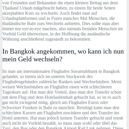
von Freunden und Bekannten die einen kleinen Betrag aus dem
Thailand Urlaub mitgebracht haben, zu einem für beide Seiten
akzeptablen Kurs zu wechseln. Auch findet man auf
Urlaubsplattformen und in Foren manches Mal Menschen, die
thailändische Baht zum Wechseln anbieten. Dies sollte man aber
immer nur eye-to-eye machen, also niemals fremden Menschen im
Vorfeld Geld überweisen, in der Hoffnung die ausländische
Währung anschließend zugesandt zu bekommen.
In Bangkok angekommen, wo kann ich nun
mein Geld wechseln?
Ist man am internationalen Flughafen Suvarnabhumi in Bangkok
gelandet, so bieten sich im unteren Stockwerk des
Flughafengebäudes zahlreiche Banken und Wechselstuben. Meist
weisen Wechselstuben an Flughäfen einen weit schlechteren
Tageskurs auf. Hat man den Vorteil, dass man den Transfer schon
mit dem Flug und dem Hotelaufenthalt gebucht hat, so ist es auch
gar nicht zwingend nötig, gleich am Flughafen Euros oder
Schweizer Franken in Baht zu tauschen. Beruhigt kann man den
schlechten Kursen am Flughafen zuwinken und den Transfer ins
Hotel antreten. Hat man jedoch keinen Transfer gebucht und somit
auch nicht im Vorfeld bezahlt, so muss man wohl oder übel das
Taxi, den Bus oder den Bangkok Airport Rail Link nehmen. Diese