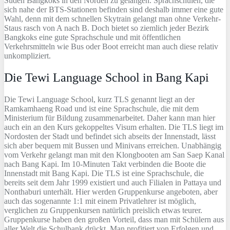
Süden Bangkoks in den Norden zu gelangen. Sprachschulen, die
sich nahe der BTS-Stationen befinden sind deshalb immer eine gute
Wahl, denn mit dem schnellen Skytrain gelangt man ohne Verkehr-
Staus rasch von A nach B. Doch bietet so ziemlich jeder Bezirk
Bangkoks eine gute Sprachschule und mit öffentlichen
Verkehrsmitteln wie Bus oder Boot erreicht man auch diese relativ
unkompliziert.
Die Tewi Language School in Bang Kapi
Die Tewi Language School, kurz TLS genannt liegt an der
Ramkamhaeng Road und ist eine Sprachschule, die mit dem
Ministerium für Bildung zusammenarbeitet. Daher kann man hier
auch ein an den Kurs gekoppeltes Visum erhalten. Die TLS liegt im
Nordosten der Stadt und befindet sich abseits der Innenstadt, lässt
sich aber bequem mit Bussen und Minivans erreichen. Unabhängig
vom Verkehr gelangt man mit den Klongbooten am San Saep Kanal
nach Bang Kapi. Im 10-Minuten Takt verbinden die Boote die
Innenstadt mit Bang Kapi. Die TLS ist eine Sprachschule, die
bereits seit dem Jahr 1999 existiert und auch Filialen in Pattaya und
Nonthaburi unterhält. Hier werden Gruppenkurse angeboten, aber
auch das sogenannte 1:1 mit einem Privatlehrer ist möglich,
verglichen zu Gruppenkursen natürlich preislich etwas teurer.
Gruppenkurse haben den großen Vorteil, dass man mit Schülern aus
aller Welt die Schulbank drückt. Man profitiert von Erfolgen und