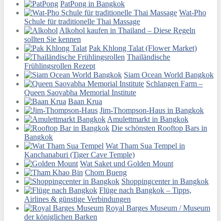
PatPong in Bangkok
Wat-Pho
Schule für traditionelle Thai Massage
Alkohol kaufen in Thailand – Diese Regeln
sollten Sie kennen
Pak Khlong Talat (Flower Market)
Thailändische
Frühlingsrollen Rezept
Siam Ocean World Bangkok
Schlangen Farm –
Queen Saovabha Memorial Institute
Baan Krua
Jim-Thompson-Haus in Bangkok
Amulettmarkt in Bangkok
Die schönsten Rooftop Bars in
Bangkok
Wat Tham Sua Tempel in
Kanchanaburi (Tiger Cave Temple)
Wat Saket und Golden Mount
Chom Bueng
Shoppingcenter in Bangkok
Flüge nach Bangkok – Tipps,
Airlines & günstige Verbindungen
Royal Barges Museum / Museum
der königlichen Barken