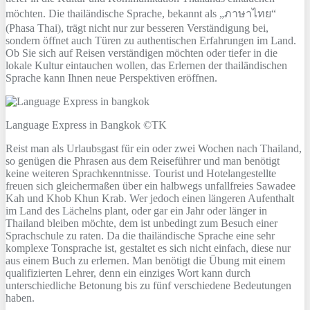
möchten. Die thailändische Sprache, bekannt als „ภาษาไทย“
(Phasa Thai), trägt nicht nur zur besseren Verständigung bei,
sondern öffnet auch Türen zu authentischen Erfahrungen im Land.
Ob Sie sich auf Reisen verständigen möchten oder tiefer in die
lokale Kultur eintauchen wollen, das Erlernen der thailändischen
Sprache kann Ihnen neue Perspektiven eröffnen.
Language Express in Bangkok ©TK
Reist man als Urlaubsgast für ein oder zwei Wochen nach Thailand,
so genügen die Phrasen aus dem Reiseführer und man benötigt
keine weiteren Sprachkenntnisse. Tourist und Hotelangestellte
freuen sich gleichermaßen über ein halbwegs unfallfreies Sawadee
Kah und Khob Khun Krab. Wer jedoch einen längeren Aufenthalt
im Land des Lächelns plant, oder gar ein Jahr oder länger in
Thailand bleiben möchte, dem ist unbedingt zum Besuch einer
Sprachschule zu raten. Da die thailändische Sprache eine sehr
komplexe Tonsprache ist, gestaltet es sich nicht einfach, diese nur
aus einem Buch zu erlernen. Man benötigt die Übung mit einem
qualifizierten Lehrer, denn ein einziges Wort kann durch
unterschiedliche Betonung bis zu fünf verschiedene Bedeutungen
haben.