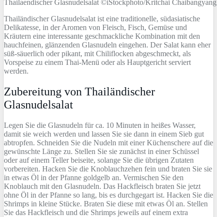
Thailaendischer Glasnudelsalat ©iStockphoto/Kritchai Chaibangyang
Thailändischer Glasnudelsalat ist eine traditionelle, südasiatische
Delikatesse, in der Aromen von Fleisch, Fisch, Gemüse und
Kräutern eine interessante geschmackliche Kombination mit den
hauchfeinen, glänzenden Glasnudeln eingehen. Der Salat kann eher
süß-säuerlich oder pikant, mit Chiliflocken abgeschmeckt, als
Vorspeise zu einem Thai-Menü oder als Hauptgericht serviert
werden.
Zubereitung von Thailändischer
Glasnudelsalat
Legen Sie die Glasnudeln für ca. 10 Minuten in heißes Wasser,
damit sie weich werden und lassen Sie sie dann in einem Sieb gut
abtropfen. Schneiden Sie die Nudeln mit einer Küchenschere auf die
gewünschte Länge zu. Stellen Sie sie zunächst in einer Schüssel
oder auf einem Teller beiseite, solange Sie die übrigen Zutaten
vorbereiten. Hacken Sie die Knoblauchzehen fein und braten Sie sie
in etwas Öl in der Pfanne goldgelb an. Vermischen Sie den
Knoblauch mit den Glasnudeln. Das Hackfleisch braten Sie jetzt
ohne Öl in der Pfanne so lang, bis es durchgegart ist. Hacken Sie die
Shrimps in kleine Stücke. Braten Sie diese mit etwas Öl an. Stellen
Sie das Hackfleisch und die Shrimps jeweils auf einem extra