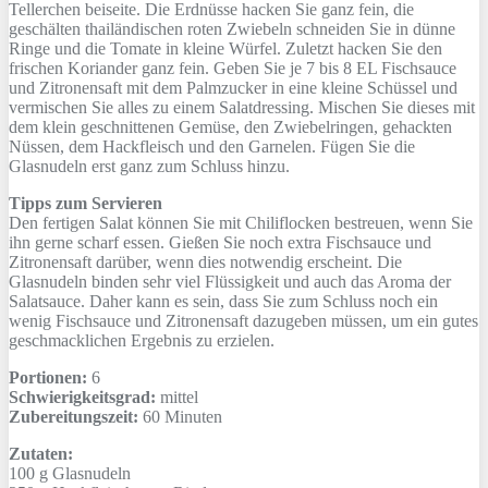
Tellerchen beiseite. Die Erdnüsse hacken Sie ganz fein, die
geschälten thailändischen roten Zwiebeln schneiden Sie in dünne
Ringe und die Tomate in kleine Würfel. Zuletzt hacken Sie den
frischen Koriander ganz fein. Geben Sie je 7 bis 8 EL Fischsauce
und Zitronensaft mit dem Palmzucker in eine kleine Schüssel und
vermischen Sie alles zu einem Salatdressing. Mischen Sie dieses mit
dem klein geschnittenen Gemüse, den Zwiebelringen, gehackten
Nüssen, dem Hackfleisch und den Garnelen. Fügen Sie die
Glasnudeln erst ganz zum Schluss hinzu.
Tipps zum Servieren
Den fertigen Salat können Sie mit Chiliflocken bestreuen, wenn Sie
ihn gerne scharf essen. Gießen Sie noch extra Fischsauce und
Zitronensaft darüber, wenn dies notwendig erscheint. Die
Glasnudeln binden sehr viel Flüssigkeit und auch das Aroma der
Salatsauce. Daher kann es sein, dass Sie zum Schluss noch ein
wenig Fischsauce und Zitronensaft dazugeben müssen, um ein gutes
geschmacklichen Ergebnis zu erzielen.
Portionen:
6
Schwierigkeitsgrad:
mittel
Zubereitungszeit:
60 Minuten
Zutaten:
100 g
Glasnudeln