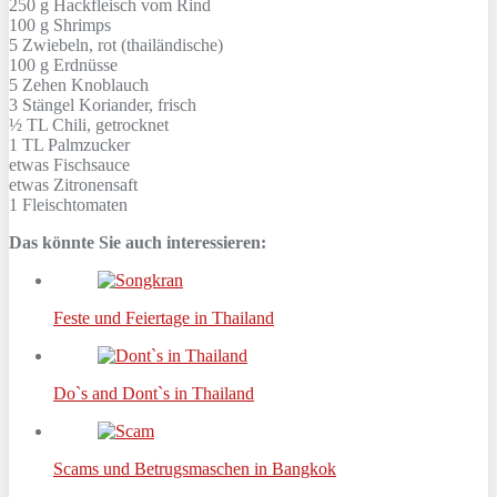
250 g
Hackfleisch vom Rind
100 g
Shrimps
5
Zwiebeln, rot (thailändische)
100 g
Erdnüsse
5 Zehen
Knoblauch
3 Stängel
Koriander, frisch
½ TL
Chili, getrocknet
1 TL
Palmzucker
etwas
Fischsauce
etwas
Zitronensaft
1
Fleischtomaten
Das könnte Sie auch interessieren:
Feste und Feiertage in Thailand
Do`s and Dont`s in Thailand
Scams und Betrugsmaschen in Bangkok