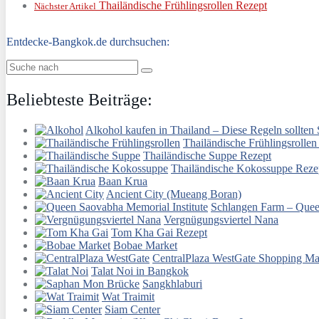
Thailändische Frühlingsrollen Rezept
Nächster Artikel
Entdecke-Bangkok.de durchsuchen:
Beliebteste Beiträge:
Alkohol kaufen in Thailand – Diese Regeln sollten
Thailändische Frühlingsrollen
Thailändische Suppe Rezept
Thailändische Kokossuppe Reze
Baan Krua
Ancient City (Mueang Boran)
Schlangen Farm – Quee
Vergnügungsviertel Nana
Tom Kha Gai Rezept
Bobae Market
CentralPlaza WestGate Shopping Ma
Talat Noi in Bangkok
Sangkhlaburi
Wat Traimit
Siam Center