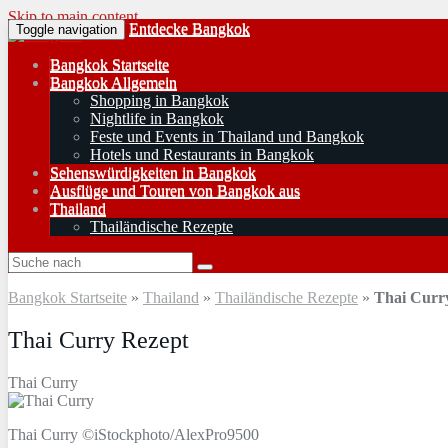
Skip to main content
Entdecke Bangkok
Toggle navigation
Bangkok Startseite
Bangkok Allgemein
Shopping in Bangkok
Nightlife in Bangkok
Feste und Events in Thailand und Bangkok
Hotels und Restaurants in Bangkok
Sehenswürdigkeiten in Bangkok
Ausflüge und Touren von Bangkok aus
Thailand
Thailändische Rezepte
Bangkok Startseite
»
Thailand
»
Thailändische Rezepte
»
Thai Curr
Thai Curry Rezept
Thai Curry
Thai Curry ©iStockphoto/AlexPro9500