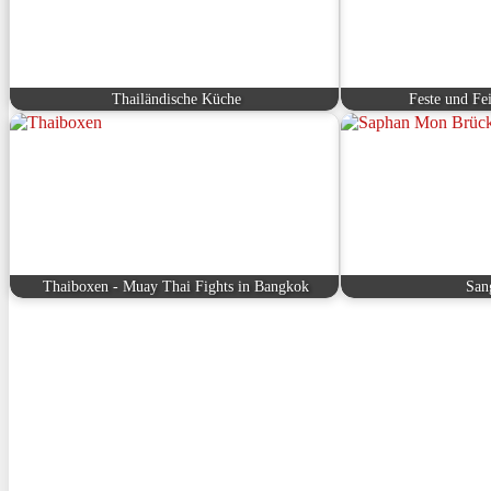
Thailändische Küche
Feste und Fe
Thaiboxen - Muay Thai Fights in Bangkok
San