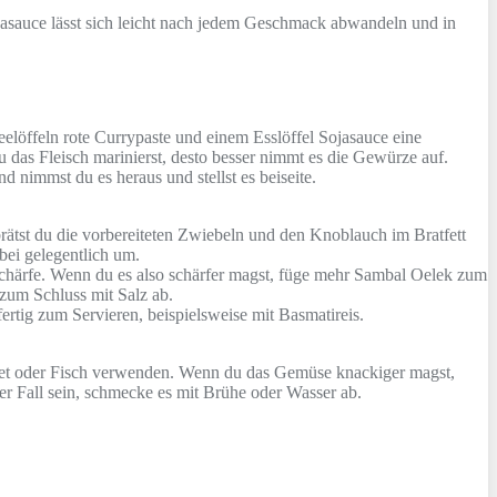
jasauce lässt sich leicht nach jedem Geschmack abwandeln und in
eelöffeln rote Currypaste und einem Esslöffel Sojasauce eine
u das Fleisch marinierst, desto besser nimmt es die Gewürze auf.
d nimmst du es heraus und stellst es beiseite.
rätst du die vorbereiteten Zwiebeln und den Knoblauch im Bratfett
bei gelegentlich um.
chärfe. Wenn du es also schärfer magst, füge mehr Sambal Oelek zum
zum Schluss mit Salz ab.
rtig zum Servieren, beispielsweise mit Basmatireis.
tfilet oder Fisch verwenden. Wenn du das Gemüse knackiger magst,
er Fall sein, schmecke es mit Brühe oder Wasser ab.