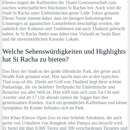
Ebenso trugen die Raffinerien der Thaiöl Genossenschaft zum
raschen wirtschaftlichen Wachstum Si Rachas bei. Auch wird die
Stadt Si Racha unter Einheimischen gerne Little Tokyo genannt.
Dieser Name stammt daher, dass im hiesigen Industriegebiet
Unmengen an japanischen Gastarbeitern beschäftigt werden, die
natürlich ihre Kulturen und Traditionen mit nach Thailand gebracht
haben. In Si Racha findet man daher eine Vielzahl an Sushi Bars
und die unvermeidlichen Karaoke Lokale.
Welche Sehenswürdigkeiten und Highlights
hat Si Racha zu bieten?
Das Herz der Stadt ist der große öffentliche Park, der gerne auch
Health Park genannt wird. Hier taucht man ein in den typischen
Thai-way-of-life. Direkt am Golf von Thailand liegt diese schöne
Parkanlage, die ein beliebter Treffpunkt für Einheimische und
Besucher aus aller Welt ist. Hier trifft man sich zum Tai Chi und
Aerobic und ab 17 Uhr abends ziehen die Jogger hier ihre
gemeinsamen Runden. Auch ein gemütliches Kaffeehaus und kleine
Spielplätze für Kinder befinden sich im Park.
Der Khao Kheow Open Zoo ist eine beliebte Attraktion, die auch
gerne von Urlaubern von Bangkok oder Pattaya aus besucht wird.
Er bietet mit über 8.000 Tieren und 300 verschiedenen Tierarten und