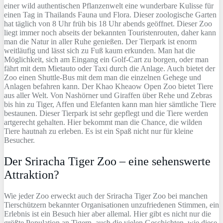
einer wild authentischen Pflanzenwelt eine wunderbare Kulisse für
einen Tag in Thailands Fauna und Flora. Dieser zoologische Garten
hat täglich von 8 Uhr früh bis 18 Uhr abends geöffnet. Dieser Zoo
liegt immer noch abseits der bekannten Touristenrouten, daher kann
man die Natur in aller Ruhe genießen. Der Tierpark ist enorm
weitläufig und lässt sich zu Fuß kaum erkunden. Man hat die
Möglichkeit, sich am Eingang ein Golf-Cart zu borgen, oder man
fährt mit dem Mietauto oder Taxi durch die Anlage. Auch bietet der
Zoo einen Shuttle-Bus mit dem man die einzelnen Gehege und
Anlagen befahren kann. Der Khao Kheaow Open Zoo bietet Tiere
aus aller Welt. Von Nashörner und Giraffen über Rehe und Zebras
bis hin zu Tiger, Affen und Elefanten kann man hier sämtliche Tiere
bestaunen. Dieser Tierpark ist sehr gepflegt und die Tiere werden
artgerecht gehalten. Hier bekommt man die Chance, die wilden
Tiere hautnah zu erleben. Es ist ein Spaß nicht nur für kleine
Besucher.
Der Sriracha Tiger Zoo – eine sehenswerte
Attraktion?
Wie jeder Zoo erweckt auch der Sriracha Tiger Zoo bei manchen
Tierschützern bekannter Organisationen unzufriedenen Stimmen, ein
Erlebnis ist ein Besuch hier aber allemal. Hier gibt es nicht nur die
größte Population an Tigern, auch die vielen Geschichten, wie diese