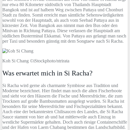
nur etwa 80 Kilometer südöstlich von Thailands Hauptstadt
Bangkok und ist auf halbem Weg zwischen Pattaya und Chonburi
Stadt zu finden. Somit erreicht man sämtliche Sehenswürdigkeiten
sowohl von der Hauptstadt, als auch vom Seebad Pattaya aus in
kürzester Zeit. Von Bangkok aus nimmt man den Bus oder den
Minivan in Richtung Pattaya. Diese verlassen die Hauptstadt am
südlichen Busterminal Ekkamai. Von Pattaya aus gelangt man rasch
per Taxi und besonders günstig mit dem Songtaew nach Si Racha.
Koh Si Chang ©iStockphoto/ntrirata
Was erwartet mich in Si Racha?
Si Racha wird gerne als charmante Symbiose aus Tradition und
Moderne bezeichnet. Hier findet man noch die alten Fischerboote
und sieht vor den Häusern die Fische und Meeresfrüchte, die zum
Trocknen auf große Bambusmatten ausgelegt wurden. Si Racha ist
besonders für seine Meeresfrüchte und Fischspezialitäten bekannt.
Auch eine der bekanntesten Chilisaucen des Landes, die Si Racha
Sauce stammt von hier ab und hat mittlerweile auch Einzug in
westliche Supermärkte gehalten. Doch auch riesige Containerschiffe
und der Hafen von Laem Chabang bestimmen das Landschaftsbild.