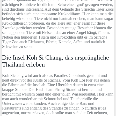
mächtigen Raubtiere friedlich mit Schweinen groß gezogen werden,
sind durchaus interessant. Auf dem Gelände des Sriracha Tiger Zoos
befindet sich auch eine imposante Krokodilfarm. Hier kann man die
behebig wirkenden Tiere nicht nur hautnah erleben, man kann sogar
Krokodilfleisch probieren, da die Tiere auf jener Farm für diese
Zwecke gezüchtet werden. Besonders mutige Besucher können die
schnappenden Tiere mit Fleisch, das an einer Angel hängt, füttern.
Neben den hunderten Tigern und Krokodilen gibt es im Sriracha
Tiger Zoo auch Elefanten, Pferde, Kamele, Affen und natürlich
Schweine zu sehen.
Die Insel Koh Si Chang, das ursprüngliche
Thailand erleben
Koh Sichang wird auch als das Paradies Chonburis genannt und
liegt direkt vor der Küste Si Rachas. Vom Koh Loi Pier aus gehen
die Fähren auf die Insel ab. Eine Überfahrt dauert in etwa eine
knappe Stunde. Der Had Tham Phang Strand ist herrlich und
besticht mit weißem Sand und einer tollen Wasserqualität. Hier kann
man auch wunderbar mit Schnorchel und Taucherbrille die
Unterwasserwelt erkunden. Auch einige kleine Bars und
Restaurants sind entlang des Strandes zu finden. Natürlich ist es
angenehm, nur zu relaxen, doch sollte man sich die Zeit nehmen,