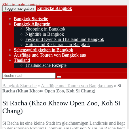
Skip to main content
Entdecke Bangkok
Toggle navigation
Bangkok Startseite
Bangkok Allgemein
Shopping in Bangkok
Nightlife in Bangkok
Feste und Events in Thailand und Bangkok
Hotels und Restaurants in Bangkok
Sehenswürdigkeiten in Bangkok
Ausflüge und Touren von Bangkok aus
Thailand
Thailändische Rezepte
Bangkok Startseite
»
Ausflüge und Touren von Bangkok aus
»
Si
Racha (Khao Kheow Open Zoo, Koh Si Chang)
Si Racha (Khao Kheow Open Zoo, Koh Si
Chang)
Si Racha ist eine kleine Stadt im gleichnamigen Landkreis und liegt
in der schönen Provinz Chonburi am Golf von Siam. Si Racha liegt