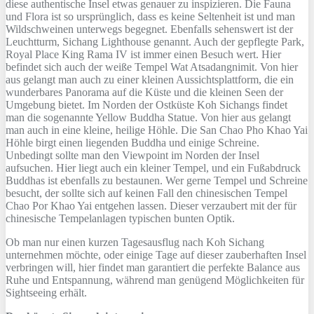
diese authentische Insel etwas genauer zu inspizieren. Die Fauna
und Flora ist so ursprünglich, dass es keine Seltenheit ist und man
Wildschweinen unterwegs begegnet. Ebenfalls sehenswert ist der
Leuchtturm, Sichang Lighthouse genannt. Auch der gepflegte Park,
Royal Place King Rama IV ist immer einen Besuch wert. Hier
befindet sich auch der weiße Tempel Wat Atsadangnimit. Von hier
aus gelangt man auch zu einer kleinen Aussichtsplattform, die ein
wunderbares Panorama auf die Küste und die kleinen Seen der
Umgebung bietet. Im Norden der Ostküste Koh Sichangs findet
man die sogenannte Yellow Buddha Statue. Von hier aus gelangt
man auch in eine kleine, heilige Höhle. Die San Chao Pho Khao Yai
Höhle birgt einen liegenden Buddha und einige Schreine.
Unbedingt sollte man den Viewpoint im Norden der Insel
aufsuchen. Hier liegt auch ein kleiner Tempel, und ein Fußabdruck
Buddhas ist ebenfalls zu bestaunen. Wer gerne Tempel und Schreine
besucht, der sollte sich auf keinen Fall den chinesischen Tempel
Chao Por Khao Yai entgehen lassen. Dieser verzaubert mit der für
chinesische Tempelanlagen typischen bunten Optik.
Ob man nur einen kurzen Tagesausflug nach Koh Sichang
unternehmen möchte, oder einige Tage auf dieser zauberhaften Insel
verbringen will, hier findet man garantiert die perfekte Balance aus
Ruhe und Entspannung, während man genügend Möglichkeiten für
Sightseeing erhält.