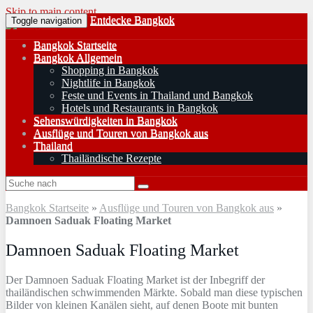
Skip to main content
Entdecke Bangkok
Toggle navigation
Bangkok Startseite
Bangkok Allgemein
Shopping in Bangkok
Nightlife in Bangkok
Feste und Events in Thailand und Bangkok
Hotels und Restaurants in Bangkok
Sehenswürdigkeiten in Bangkok
Ausflüge und Touren von Bangkok aus
Thailand
Thailändische Rezepte
Bangkok Startseite
»
Ausflüge und Touren von Bangkok aus
»
Damnoen Saduak Floating Market
Damnoen Saduak Floating Market
Der Damnoen Saduak Floating Market ist der Inbegriff der
thailändischen schwimmenden Märkte. Sobald man diese typischen
Bilder von kleinen Kanälen sieht, auf denen Boote mit bunten