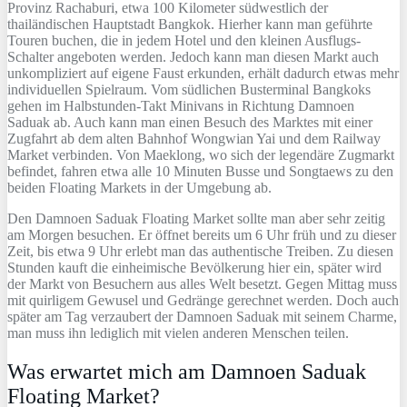
Provinz Rachaburi, etwa 100 Kilometer südwestlich der
thailändischen Hauptstadt Bangkok. Hierher kann man geführte
Touren buchen, die in jedem Hotel und den kleinen Ausflugs-
Schalter angeboten werden. Jedoch kann man diesen Markt auch
unkompliziert auf eigene Faust erkunden, erhält dadurch etwas mehr
individuellen Spielraum. Vom südlichen Busterminal Bangkoks
gehen im Halbstunden-Takt Minivans in Richtung Damnoen
Saduak ab. Auch kann man einen Besuch des Marktes mit einer
Zugfahrt ab dem alten Bahnhof Wongwian Yai und dem Railway
Market verbinden. Von Maeklong, wo sich der legendäre Zugmarkt
befindet, fahren etwa alle 10 Minuten Busse und Songtaews zu den
beiden Floating Markets in der Umgebung ab.
Den Damnoen Saduak Floating Market sollte man aber sehr zeitig
am Morgen besuchen. Er öffnet bereits um 6 Uhr früh und zu dieser
Zeit, bis etwa 9 Uhr erlebt man das authentische Treiben. Zu diesen
Stunden kauft die einheimische Bevölkerung hier ein, später wird
der Markt von Besuchern aus alles Welt besetzt. Gegen Mittag muss
mit quirligem Gewusel und Gedränge gerechnet werden. Doch auch
später am Tag verzaubert der Damnoen Saduak mit seinem Charme,
man muss ihn lediglich mit vielen anderen Menschen teilen.
Was erwartet mich am Damnoen Saduak
Floating Market?