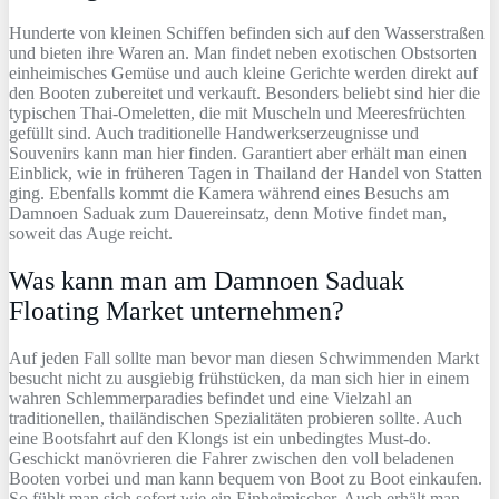
Hunderte von kleinen Schiffen befinden sich auf den Wasserstraßen
und bieten ihre Waren an. Man findet neben exotischen Obstsorten
einheimisches Gemüse und auch kleine Gerichte werden direkt auf
den Booten zubereitet und verkauft. Besonders beliebt sind hier die
typischen Thai-Omeletten, die mit Muscheln und Meeresfrüchten
gefüllt sind. Auch traditionelle Handwerkserzeugnisse und
Souvenirs kann man hier finden. Garantiert aber erhält man einen
Einblick, wie in früheren Tagen in Thailand der Handel von Statten
ging. Ebenfalls kommt die Kamera während eines Besuchs am
Damnoen Saduak zum Dauereinsatz, denn Motive findet man,
soweit das Auge reicht.
Was kann man am Damnoen Saduak
Floating Market unternehmen?
Auf jeden Fall sollte man bevor man diesen Schwimmenden Markt
besucht nicht zu ausgiebig frühstücken, da man sich hier in einem
wahren Schlemmerparadies befindet und eine Vielzahl an
traditionellen, thailändischen Spezialitäten probieren sollte. Auch
eine Bootsfahrt auf den Klongs ist ein unbedingtes Must-do.
Geschickt manövrieren die Fahrer zwischen den voll beladenen
Booten vorbei und man kann bequem von Boot zu Boot einkaufen.
So fühlt man sich sofort wie ein Einheimischer. Auch erhält man