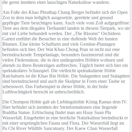
die gerne inmitten einer lauschigen Naturkulisse wandern.
Am Fuße des Khao Phrathap Chang Berges befindet sich der Open
Zoo in dem man lediglich ausgesetzte, gerettete und gesund
gepflegte Tiere besichtigen kann. Auch viele vom Zoll aufgegriffene
Tiere aus dem illegalen Tierhandel landen in diesem Tierpark, wo sie
mit viel Liebe behandelt werden. Der „The Blooms“ Orchideen
Garten entführt die Besucher in eine duftende Welt der bunten
Blumen. Eine kleine Schaffarm und viele Gemüse-Plantagen
befinden sich hier. Der Wat Khao Chong Pran ist nicht nur eine
beeindruckende Tempelanlage, besonders faszinierend sind die
vielen Fledermäuse, die in den umliegenden Höhlen wohnen und
abends zu ihren Beutezügen aufbrechen. Täglich bietet sich hier ein
spektakuläres Schauspiel. Die vielleicht spektakulärste Höhle
Ratchaburis ist die Khao Bin Höhle. Die Stalagmiten und Stalagtiten
sind beeindruckend und auch die Skulptur in Form einer Taube ist
sehenswert. Das Farbenspiel in dieser Höhle, in der hohe
Luftfeuchtigkeit herrscht ist unbeschreiblich.
Die Chompon Höhle galt als Lieblingshöhle König Ramas dem IV.
Hier befindet sich inmitten der Steinformationen eine liegende
Buddha Statue. Erfrischung findet man am Huay Suan Plu
Wasserfall. Eingebettet in eine herrliche Naturkulisse beeindruckt er
mit einer ursprünglichen Fauna und Flora. Der Wasserfall liegt im
Pa Chi River Wildlife Sancutuary. Der Kaew Chan Wasserfall