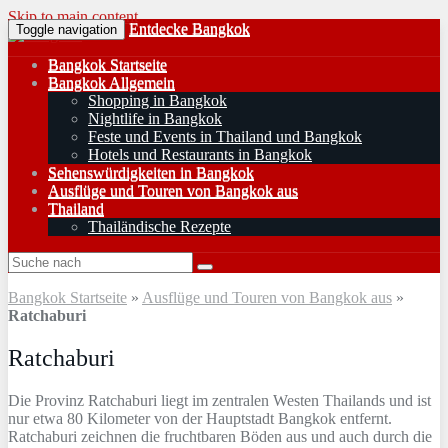
Skip to main content
Entdecke Bangkok
Toggle navigation
Bangkok Startseite
Bangkok Allgemein
Shopping in Bangkok
Nightlife in Bangkok
Feste und Events in Thailand und Bangkok
Hotels und Restaurants in Bangkok
Sehenswürdigkeiten in Bangkok
Ausflüge und Touren von Bangkok aus
Thailand
Thailändische Rezepte
Bangkok Startseite
»
Ausflüge und Touren von Bangkok aus
»
Ratchaburi
Ratchaburi
Die Provinz Ratchaburi liegt im zentralen Westen Thailands und ist
nur etwa 80 Kilometer von der Hauptstadt Bangkok entfernt.
Ratchaburi zeichnen die fruchtbaren Böden aus und auch durch die