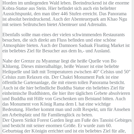
Horden im umliegenden Wald leben. Beeindruckend ist die enorme
Kobra-Statue aus Stein. Hier befindet sich auch ein beliebter
Aussichtspunkt, den man über 446 Stufen erreicht. Das Panorama
ist absolut beeindruckend. Auch der Abenteuerpark am Khao Ngu
mit seinen Seilrutschen bietet Abenteuer und Adrenalin.
Ebenfalls sollte man eines der vielen schwimmenden Restaurants
besuchen, die sich direkt am Fluss befinden und eine schöne
Atmosphäre bieten. Auch der Damnoen Saduak Floating Market ist
ein beliebtes Ziel für Besucher aus dem In,- und Ausland.
Nahe der Grenze zu Myanmar liegt die heiße Quelle von Bo
Khlueng. Dieses mineralhaltige, heiße Wasser ist eine beliebte
Heilquelle und lädt mit Temperaturen zwischen 40° Celsius und 50°
Celsius zum Relaxen ein. Der Chakri Monument Park ist eine
öffentliche Gartenanlage, die mit einem tollen Panorama besticht.
Auch ist die hier befindliche Buddha Statue ein beliebtes Ziel für
einheimische Buddhisten, die hier ihre täglichen Gebete absolvieren
und Buddha mit Hilfe von Geschenken um Beistand bitten. Auch
das Monument von König Rama dem I. hat eine wichtige
Bedeutung. Hierher kommt man und zollt Respekt, um für Ansehen
am Arbeitsplatz und für Familienglück zu beten.
Der Queen Sirikit Forest Garden liegt am Fuße des Tanoisi Gebirges
und besticht mit seiner enormen Größe. Er wurde zum 60.
Geburtstag der Königin errichtet und ist ein beliebtes Ziel für alle,