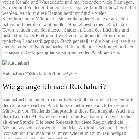
vielen Kanäle und Wasserläufe sind hier besonders viele Plantagen,
Farmen und Felder zu finden, die das ganze Jahr über bewirtschaftet
werden. Auch ist diese Region berühmt für die vielen
Schwimmenden Märkte, die sich entlang der Kanäle angesiedelt
haben und hier den traditionellen Handel bestimmen. Ratchaburi
Town ist auch eine der ältesten Städte im Land des Lächelns und
besticht mit alter Kultur und wird von traditionellen Häusern im
typischen Landesstil geprägt. Doch generell ist die Naturkulisse hier
atemberaubend. Nationalparks, Höhlen, dichter Dschungel und der
Tenasserim Gebirgszug laden zu spannenden Ausflügen ein.
Ratchaburi ©iStockphoto/PhotoBylove
Wie gelange ich nach Ratchaburi?
Ratchaburi liegt an der thailändischen Südbahn und ist bequem mit
dem Zug zu erreichen. Auch fahren mehrmals täglich Busse und
Minivans von Thailands Hauptstadt in diese Richtung ab. Auch mit
dem Taxi oder Mietwagen erreicht man Ratchaburi in etwas mehr
als einer Stunde. Die beste Reisezeit für diese Region sind die
Monate zwischen November und Mai. Ab Juni setzt auch hier der
Monsun ein und man muss immer wieder mit zum Teil heftigen
tropischen Regenschauern rechnen.