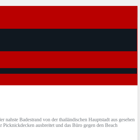
er nahste Badestrand von der thailändischen Hauptstadt aus gesehen
ihr Picknickdecken ausbreitet und das Büro gegen den Beach