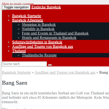
Skip to main content
Entdecke Bangkok
Toggle navigation
Bangkok Startseite
Bangkok Allgemein
Shopping in Bangkok
Nightlife in Bangkok
Feste und Events in Thailand und Bangkok
Hotels und Restaurants in Bangkok
Sehenswürdigkeiten in Bangkok
Ausflüge und Touren von Bangkok aus
Thailand
Thailändische Rezepte
Bangkok Startseite
»
Ausflüge und Touren von Bangkok aus
»
Bang
Bang Saen
Bang Saen ist ein nicht touristisches Seebad am Golf von Thailand u
und befindet sich etwa 85 Kilometer südlich der Metropole. Kein Wu
eintauscht.