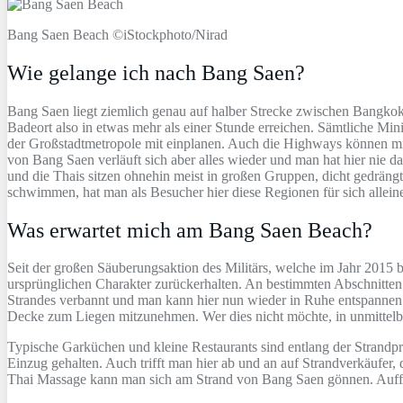
Bang Saen Beach ©iStockphoto/Nirad
Wie gelange ich nach Bang Saen?
Bang Saen liegt ziemlich genau auf halber Strecke zwischen Bangkok
Badeort also in etwas mehr als einer Stunde erreichen. Sämtliche M
der Großstadtmetropole mit einplanen. Auch die Highways können mit
von Bang Saen verläuft sich aber alles wieder und man hat hier nie d
und die Thais sitzen ohnehin meist in großen Gruppen, dicht gedräng
schwimmen, hat man als Besucher hier diese Regionen für sich alleine,
Was erwartet mich am Bang Saen Beach?
Seit der großen Säuberungsaktion des Militärs, welche im Jahr 20
ursprünglichen Charakter zurückerhalten. An bestimmten Abschnitten
Strandes verbannt und man kann hier nun wieder in Ruhe entspannen.
Decke zum Liegen mitzunehmen. Wer dies nicht möchte, in unmittelb
Typische Garküchen und kleine Restaurants sind entlang der Strandpr
Einzug gehalten. Auch trifft man hier ab und an auf Strandverkäufer, 
Thai Massage kann man sich am Strand von Bang Saen gönnen. Auffallen