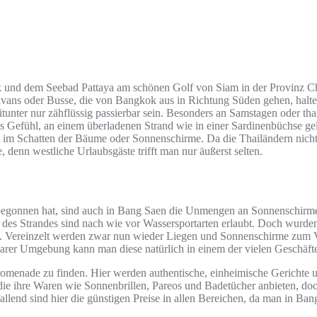
 und dem Seebad Pattaya am schönen Golf von Siam in der Provinz Cho
inivans oder Busse, die von Bangkok aus in Richtung Süden gehen, hal
unter nur zähflüssig passierbar sein. Besonders an Samstagen oder th
as Gefühl, an einem überladenen Strand wie in einer Sardinenbüchse gela
t im Schatten der Bäume oder Sonnenschirme. Da die Thailändern nicht
 denn westliche Urlaubsgäste trifft man nur äußerst selten.
15 begonnen hat, sind auch in Bang Saen die Unmengen an Sonnenschir
 des Strandes sind nach wie vor Wassersportarten erlaubt. Doch wurde
 Vereinzelt werden zwar nun wieder Liegen und Sonnenschirme zum Verl
arer Umgebung kann man diese natürlich in einem der vielen Geschäft
omenade zu finden. Hier werden authentische, einheimische Gerichte u
die ihre Waren wie Sonnenbrillen, Pareos und Badetücher anbieten, doch
d sind hier die günstigen Preise in allen Bereichen, da man in Bang Sa