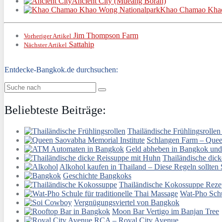
Ancient City (Mueang Boran)
Khao Chamao Khao
Jim Thompson Farm
Vorheriger Artikel
Sattahip
Nächster Artikel
Entdecke-Bangkok.de durchsuchen:
Beliebteste Beiträge:
Thailändische Frühlingsrollen
Schlangen Farm – Quee
Geld abheben in Bangkok und
Thailändische dic
Alkohol kaufen in Thailand – Diese Regeln sollten
Geschichte Bangkoks
Thailändische Kokossuppe Reze
Wat-Pho Schul
Vergnügungsviertel von Bangkok
Moon Bar Vertigo im Banjan Tree
RCA – Royal City Avenue