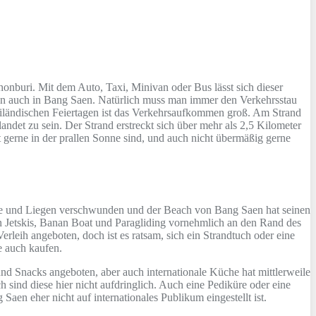
nburi. Mit dem Auto, Taxi, Minivan oder Bus lässt sich dieser
ten auch in Bang Saen. Natürlich muss man immer den Verkehrsstau
ailändischen Feiertagen ist das Verkehrsaufkommen groß. Am Strand
ndet zu sein. Der Strand erstreckt sich über mehr als 2,5 Kilometer
 gerne in der prallen Sonne sind, und auch nicht übermäßig gerne
me und Liegen verschwunden und der Beach von Bang Saen hat seinen
n Jetskis, Banan Boat und Paragliding vornehmlich an den Rand des
eih angeboten, doch ist es ratsam, sich ein Strandtuch oder eine
e auch kaufen.
nd Snacks angeboten, aber auch internationale Küche hat mittlerweile
 sind diese hier nicht aufdringlich. Auch eine Pediküre oder eine
en eher nicht auf internationales Publikum eingestellt ist.