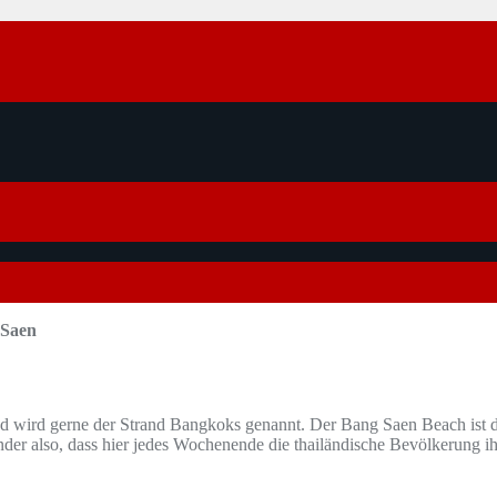
 Saen
nd wird gerne der Strand Bangkoks genannt. Der Bang Saen Beach ist d
nder also, dass hier jedes Wochenende die thailändische Bevölkerung 