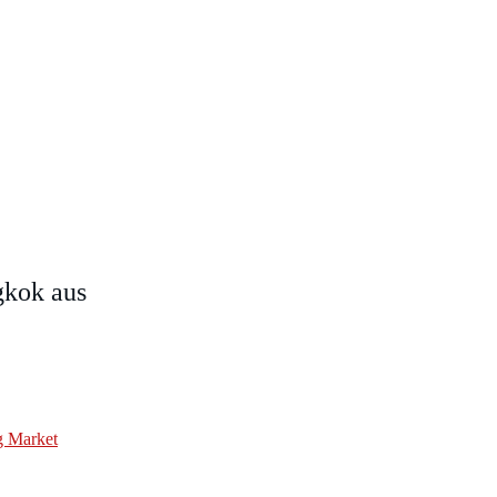
gkok aus
g Market