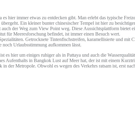
a es hier immer etwas zu entdecken gibt. Man erlebt das typische Freiz
 übergeht. Ein kleiner bunter chinesischer Tempel ist hier zu besicht
 auch der Weg zum View Point weg. Diese Aussichtsplattform bietet e
tut für Meeresforschung befindet, ist immer einen Besuch wert.
zialitäten. Getrocknete Tintenfischstreifen, karamellisierte und mit C
se noch Urlaubsstimmung aufkommen lässt.
 es hier um einiges ruhiger als in Pattaya und auch die Wasserqualität
es Aufenthalts in Bangkok Lust auf Meer hat, der ist mit einem Kurzt
k in der Metropole. Obwohl es wegen des Verkehrs ratsam ist, erst nach