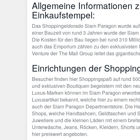
Allgemeine Informationen 
Einkaufstempel:
Das Shoppingeldorado Siam Paragon wurde auf d
einer Bauzeit von rund 3 Jahren wurde der Siam 
Die Kosten für den Bau liegen bei rund 310 Mill
auch das Emporium zählen zu den exklusivsten S
Venture der The Mall Group leitet das gigantisc
Einrichtungen der Shopping
Besucher finden hier Shoppingspaß auf rund 500
und exklusiven Boutiquen begeistern mit den ne
Luxus-Marken können im Siam Paragon erworben
Luxusartikel bekannt, welche hier zu einem recht
auch der Siam Paragon Departmentstore. Die He
Shops, welche Handtashcen, Geldtaschen und S
Juweliere und die kleinen Läden mit einem brei
Unterwäsche, Jeans, Röcken, Kleidern, Shorts u
hier preiswert angeboten.