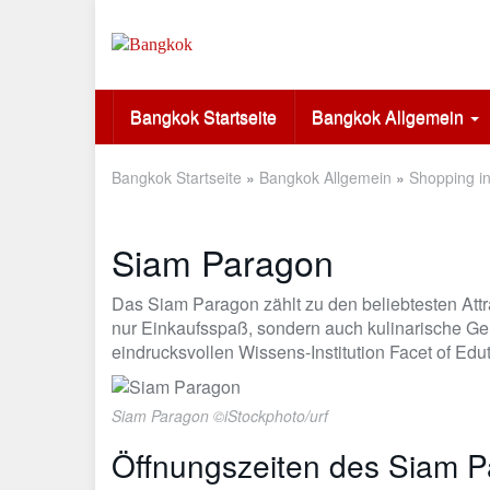
Skip
to
main
content
Bangkok Startseite
Bangkok Allgemein
Bangkok Startseite
»
Bangkok Allgemein
»
Shopping i
Siam Paragon
Das Siam Paragon zählt zu den beliebtesten Attr
nur Einkaufsspaß, sondern auch kulinarische Gen
eindrucksvollen Wissens-Institution Facet of E
Siam Paragon ©iStockphoto/urf
Öffnungszeiten des Siam 