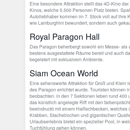
Eine besondere Attraktion stellt das 4D-Kino da
Kinos, welche 5.500 Personen Platz bieten. Spaß
Autoliebhaber kommen im 7. Stock voll auf ihre 
wie Lamburghini bewundert, sondern auch gekau
Royal Paragon Hall
Das Paragon beherbergt sowohl ein Messe- als a
bestens ausgestattete Räume bereit und auch da
begeistert mit exklusivem Ambiente.
Siam Ocean World
Eine sehenswerte Attraktion für Groß und Klein 
des Paragon errichtet wurde. Touristen können 
beobachten. in den 7 Sektionen leben rund 400 
das künstlich angelegte Riff mit den farbenpräc
beeindruckt mit einem Haifischbecken, welches 
Krabben, Stachelrochen und gigantischen Qualle
Urlaubserlebnis bietet ein spezieller Pool, in w
Tuchfühlung gehen können.