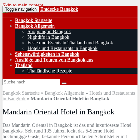
Skip to main content
Entdecke Bangkok
Toggle navigation
Bangkok Startseite
Bangkok Allgemein
Shopping in Bangkok
Nightlife in Bangkok
Feste und Events in Thailand und Bangkok
Hotels und Restaurants in Bangkok
Sehenswürdigkeiten in Bangkok
Ausflüge und Touren von Bangkok aus
Thailand
Thailändische Rezepte
Bangkok Startseite
»
Bangkok Allgemein
»
Hotels und Restaurants
in Bangkok
»
Mandarin Oriental Hotel in Bangkok
Mandarin Oriental Hotel in Bangkok
Das Mandarin Oriental in Bangkok ist das und luxuriöseste Hotel
Bangkoks. Seit rund 135 Jahren lockt das 5-Sterne Hotel
hochrangige Gäste, bekannte Persönlichkeiten Schriftsteller mit