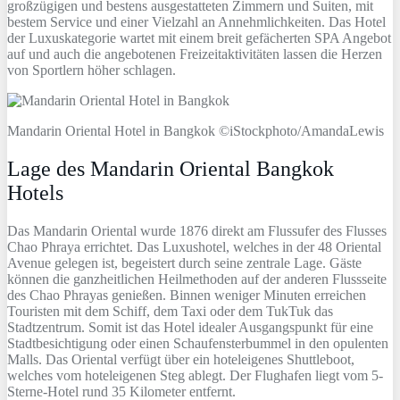
großzügigen und bestens ausgestatteten Zimmern und Suiten, mit
bestem Service und einer Vielzahl an Annehmlichkeiten. Das Hotel
der Luxuskategorie wartet mit einem breit gefächerten SPA Angebot
auf und auch die angebotenen Freizeitaktivitäten lassen die Herzen
von Sportlern höher schlagen.
Mandarin Oriental Hotel in Bangkok ©iStockphoto/AmandaLewis
Lage des Mandarin Oriental Bangkok
Hotels
Das Mandarin Oriental wurde 1876 direkt am Flussufer des Flusses
Chao Phraya errichtet. Das Luxushotel, welches in der 48 Oriental
Avenue gelegen ist, begeistert durch seine zentrale Lage. Gäste
können die ganzheitlichen Heilmethoden auf der anderen Flussseite
des Chao Phrayas genießen. Binnen weniger Minuten erreichen
Touristen mit dem Schiff, dem Taxi oder dem TukTuk das
Stadtzentrum. Somit ist das Hotel idealer Ausgangspunkt für eine
Stadtbesichtigung oder einen Schaufensterbummel in den opulenten
Malls. Das Oriental verfügt über ein hoteleigenes Shuttleboot,
welches vom hoteleigenen Steg ablegt. Der Flughafen liegt vom 5-
Sterne-Hotel rund 35 Kilometer entfernt.