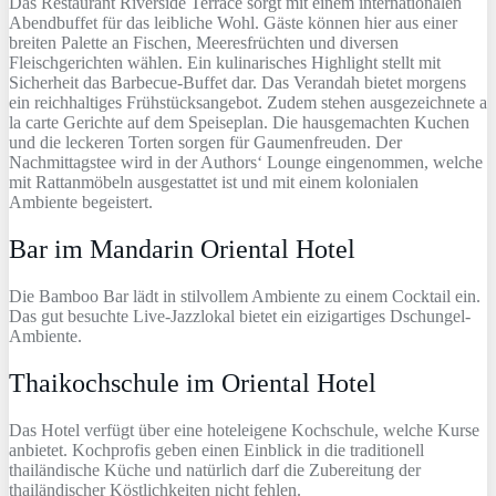
Das Restaurant Riverside Terrace sorgt mit einem internationalen
Abendbuffet für das leibliche Wohl. Gäste können hier aus einer
breiten Palette an Fischen, Meeresfrüchten und diversen
Fleischgerichten wählen. Ein kulinarisches Highlight stellt mit
Sicherheit das Barbecue-Buffet dar. Das Verandah bietet morgens
ein reichhaltiges Frühstücksangebot. Zudem stehen ausgezeichnete a
la carte Gerichte auf dem Speiseplan. Die hausgemachten Kuchen
und die leckeren Torten sorgen für Gaumenfreuden. Der
Nachmittagstee wird in der Authors‘ Lounge eingenommen, welche
mit Rattanmöbeln ausgestattet ist und mit einem kolonialen
Ambiente begeistert.
Bar im Mandarin Oriental Hotel
Die Bamboo Bar lädt in stilvollem Ambiente zu einem Cocktail ein.
Das gut besuchte Live-Jazzlokal bietet ein eizigartiges Dschungel-
Ambiente.
Thaikochschule im Oriental Hotel
Das Hotel verfügt über eine hoteleigene Kochschule, welche Kurse
anbietet. Kochprofis geben einen Einblick in die traditionell
thailändische Küche und natürlich darf die Zubereitung der
thailändischer Köstlichkeiten nicht fehlen.