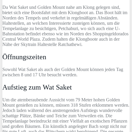
Da Wat Saket und Golden Mount nahe am Klong gelegen sind,
bietet sich eine Bootsfahrt mit dem Klongboot an. Das Boot hält im
Norden des Tempels und verkehrt in regelmäßigen Abständen.
Haltestellen, an welchen Interessierte zusteigen können, um die
Tempelanlage zu besichtigen, Petchaburi, wo sich auch eine U-
Bahnstation befindet ebenso wie im Norden des Shoppingeldorados
Central World Plaza. Zudem halten die Klongboote auch in der
Nähe der Skytrain Haltestelle Ratchathewi.
Öffnungszeiten
Sowohl Wat Saket als auch der Golden Mount können jeden Tag
zwischen 8 und 17 Uhr besucht werden.
Aufstieg zum Wat Saket
Um die atemberaubende Aussicht vom 79 Meter hohen Golden
Mount genießen zu können, müssen 318 Stufen erklommen werden.
Jedoch laden während des anstrengenden Aufstiegs wundervolle
schattige Plätze, Bänke und Teiche zum Verweilen ein. Die
Tempelanlage beeindruckt mit einer Vielfalt an exotischen Pflanzen
und großen Bäumen. Ein künstlich angelegter Bach sorgt nicht nur
für gute Luft, auch das Plätschern wirkt beruhigend. Die gesamte