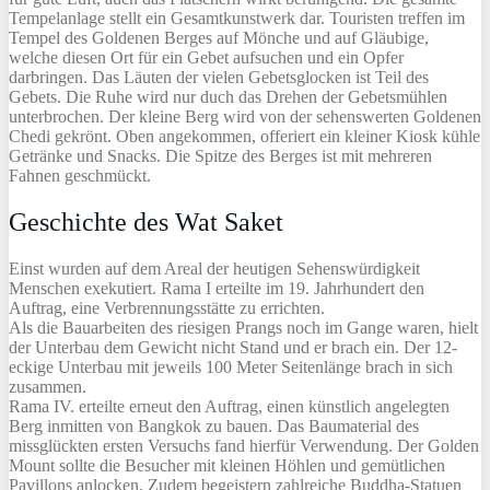
Tempelanlage stellt ein Gesamtkunstwerk dar. Touristen treffen im
Tempel des Goldenen Berges auf Mönche und auf Gläubige,
welche diesen Ort für ein Gebet aufsuchen und ein Opfer
darbringen. Das Läuten der vielen Gebetsglocken ist Teil des
Gebets. Die Ruhe wird nur duch das Drehen der Gebetsmühlen
unterbrochen. Der kleine Berg wird von der sehenswerten Goldenen
Chedi gekrönt. Oben angekommen, offeriert ein kleiner Kiosk kühle
Getränke und Snacks. Die Spitze des Berges ist mit mehreren
Fahnen geschmückt.
Geschichte des Wat Saket
Einst wurden auf dem Areal der heutigen Sehenswürdigkeit
Menschen exekutiert. Rama I erteilte im 19. Jahrhundert den
Auftrag, eine Verbrennungsstätte zu errichten.
Als die Bauarbeiten des riesigen Prangs noch im Gange waren, hielt
der Unterbau dem Gewicht nicht Stand und er brach ein. Der 12-
eckige Unterbau mit jeweils 100 Meter Seitenlänge brach in sich
zusammen.
Rama IV. erteilte erneut den Auftrag, einen künstlich angelegten
Berg inmitten von Bangkok zu bauen. Das Baumaterial des
missglückten ersten Versuchs fand hierfür Verwendung. Der Golden
Mount sollte die Besucher mit kleinen Höhlen und gemütlichen
Pavillons anlocken. Zudem begeistern zahlreiche Buddha-Statuen