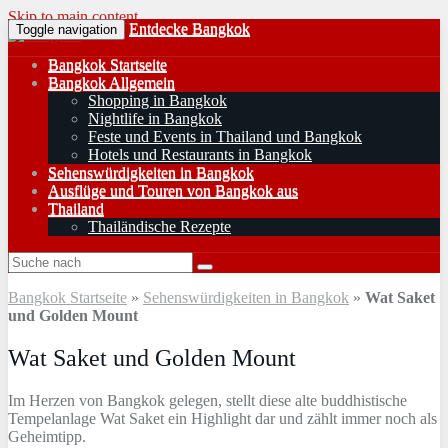
Skip to main content
Entdecke Bangkok
Toggle navigation
Bangkok Startseite
Bangkok Allgemein
Shopping in Bangkok
Nightlife in Bangkok
Feste und Events in Thailand und Bangkok
Hotels und Restaurants in Bangkok
Sehenswürdigkeiten in Bangkok
Ausflüge und Touren von Bangkok aus
Thailand
Thailändische Rezepte
Bangkok Startseite
»
Sehenswürdigkeiten in Bangkok
»
Wat Saket
und Golden Mount
Wat Saket und Golden Mount
Im Herzen von Bangkok gelegen, stellt diese alte buddhistische
Tempelanlage Wat Saket ein Highlight dar und zählt immer noch als
Geheimtipp.