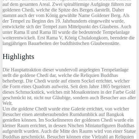
auf dem gesamten Areal. Zwei spiralförmige Aufgänge führen zur
goldenen Chedi, welche die Spitze des Berges darstellt. Daher
stammt auch der vom König gewählte Name Goldener Berg. Als
der Tempel zu Beginn des 19. Jahrhunderts eingeweiht wurde,
entwickelte sich der Tempel zum Mittelpunkt des Glaubens. Auch
unter Rama II und Rama III wurde die bedeutende Tempelanlage
weiterentwickelt. Erst Rama V, König Chulalongkorn, beendete die
langjährigen Bauarbeiten der buddhistischen Glaubensstätte.
Highlights
Die Hauptattraktion dieser wundervoll angelegten Tempelanlage
stellt die goldene Chedi dar, welche die Reliquien Buddhas
beherbergt. Die Chedi wurde auf einem Sockel errichtet, welcher
die Form eines Quadrats aufweist. Seit dem Jahre 1865 begeistert
dieses Schmuckstück, welches mit Mosaiksteinen in der Farbe Gold
geschmückt ist, nicht nur Gläubige, sondern auch Besucher aus aller
Welt.
Um die goldene Chedi wurde eine Galerie errichtet, von welcher
Besucher einen atemberaubenden Rumdumblick auf Bangkok
genießen können. Im Sockelinneren der goldenen Chedi wurde ein
kleiner Raum errichtet, in dessen Nischen Miniaturfiguren Buddhas
aufgestellt wurden. Auch die Mitte des Raums wird von einer Statue
Buddhas geschmückt. Besucher können eine Vielzahl an Reliquien